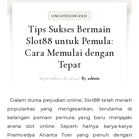
UNCATEGORIZED
Tips Sukses Bermain
Slot88 untuk Pemula:
Cara Memulai dengan
Tepat
September 18, 2024
- By
admin
Dalam dunia perjudian online, Slot88 telah meraih
popularitas yang mengesankan, terutama di
kalangan pemain pemula yang baru menjajaki
arena slot online. Seperti halnya karya-karya
Pramoedya Ananta Toer yang penuh dengan