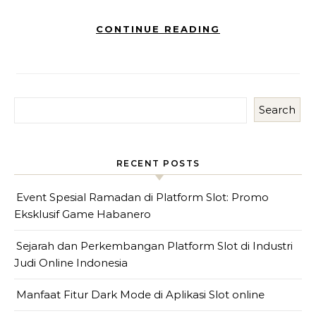
CONTINUE READING
Search
RECENT POSTS
Event Spesial Ramadan di Platform Slot: Promo
Eksklusif Game Habanero
Sejarah dan Perkembangan Platform Slot di Industri
Judi Online Indonesia
Manfaat Fitur Dark Mode di Aplikasi Slot online