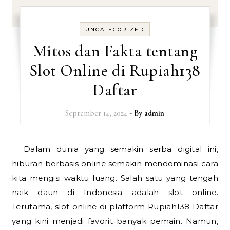
UNCATEGORIZED
Mitos dan Fakta tentang
Slot Online di Rupiah138
Daftar
September 14, 2024
- By
admin
Dalam dunia yang semakin serba digital ini,
hiburan berbasis online semakin mendominasi cara
kita mengisi waktu luang. Salah satu yang tengah
naik daun di Indonesia adalah slot online.
Terutama, slot online di platform Rupiah138 Daftar
yang kini menjadi favorit banyak pemain. Namun,