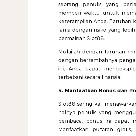
seorang penulis yang perl
memberi waktu untuk mema
keterampilan Anda. Taruhan 
lama dengan risiko yang lebih
permainan Slot88.
Mulailah dengan taruhan min
dengan bertambahnya pengala
ini, Anda dapat mengeksplo
terbebani secara finansial.
4. Manfaatkan Bonus dan P
Slot88 sering kali menawarka
halnya penulis yang mengg
pembaca, bonus ini dapat 
Manfaatkan putaran gratis,