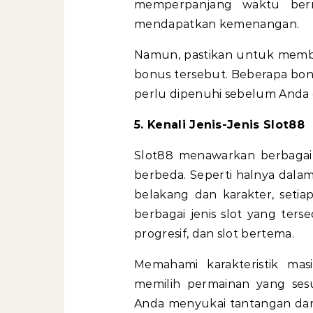
memperpanjang waktu ber
mendapatkan kemenangan.
Namun, pastikan untuk memba
bonus tersebut. Beberapa bon
perlu dipenuhi sebelum Anda
5. Kenali Jenis-Jenis Slot88
Slot88 menawarkan berbagai
berbeda. Seperti halnya dalam
belakang dan karakter, setiap 
berbagai jenis slot yang tersedi
progresif, dan slot bertema.
Memahami karakteristik ma
memilih permainan yang sesu
Anda menyukai tantangan dan 