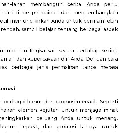
ahan-lahan membangun cerita, Anda perlu
hami ritme permainan dan mengembangkan
kecil memungkinkan Anda untuk bermain lebih
 rendah, sambil belajar tentang berbagai aspek
imum dan tingkatkan secara bertahap seiring
man dan kepercayaan diri Anda. Dengan cara
rasi berbagai jenis permainan tanpa merasa
romosi
n berbagai bonus dan promosi menarik. Seperti
unakan elemen kejutan untuk menjaga minat
meningkatkan peluang Anda untuk menang.
 bonus deposit, dan promosi lainnya untuk