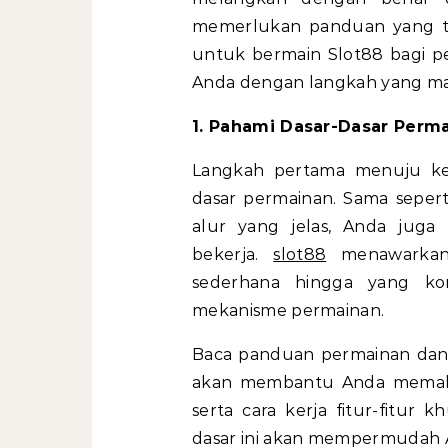
memerlukan panduan yang tep
untuk bermain Slot88 bagi p
Anda dengan langkah yang ma
1. Pahami Dasar-Dasar Perm
Langkah pertama menuju ke
dasar permainan. Sama sepe
alur yang jelas, Anda jug
bekerja.
slot88
menawarkan 
sederhana hingga yang ko
mekanisme permainan.
Baca panduan permainan dan 
akan membantu Anda memaham
serta cara kerja fitur-fitur 
dasar ini akan mempermudah 