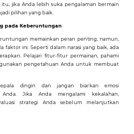
 itu, jika Anda lebih suka pengalaman bermain
njadi pilihan yang baik.
ng pada Keberuntungan
eruntungan memainkan peran penting, namun,
faktor ini. Seperti dalam narasi yang baik, ada
erapkan. Pelajari fitur-fitur permainan, pahami
dan gunakan pengetahuan Anda untuk membuat
epala dingin dan jangan biarkan emosi
Anda. Jika Anda mengalami kekalahan,
valuasi strategi Anda sebelum melanjutkan