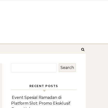
Search
RECENT POSTS
Event Spesial Ramadan di
Platform Slot: Promo Eksklusif