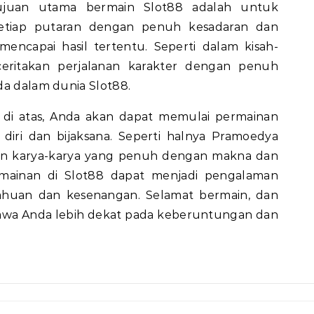
tujuan utama bermain Slot88 adalah untuk
setiap putaran dengan penuh kesadaran dan
encapai hasil tertentu. Seperti dalam kisah-
eritakan perjalanan karakter dengan penuh
da dalam dunia Slot88.
 di atas, Anda akan dapat memulai permainan
diri dan bijaksana. Seperti halnya Pramoedya
an karya-karya yang penuh dengan makna dan
ermainan di Slot88 dapat menjadi pengalaman
huan dan kesenangan. Selamat bermain, dan
wa Anda lebih dekat pada keberuntungan dan