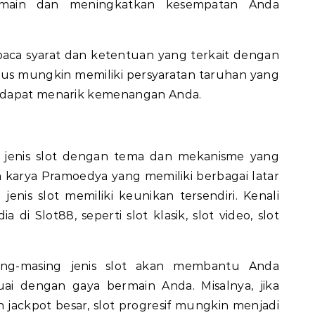
main dan meningkatkan kesempatan Anda
ca syarat dan ketentuan yang terkait dengan
us mungkin memiliki persyaratan taruhan yang
 dapat menarik kemenangan Anda.
 jenis slot dengan tema dan mekanisme yang
 karya Pramoedya yang memiliki berbagai latar
jenis slot memiliki keunikan tersendiri. Kenali
a di Slot88, seperti slot klasik, slot video, slot
sing-masing jenis slot akan membantu Anda
ai dengan gaya bermain Anda. Misalnya, jika
jackpot besar, slot progresif mungkin menjadi