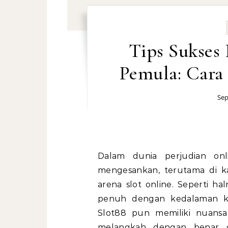
Tips Sukses
Pemula: Cara
Sep
Dalam dunia perjudian onl
mengesankan, terutama di k
arena slot online. Seperti h
penuh dengan kedalaman ka
Slot88 pun memiliki nuansa
melangkah dengan benar 