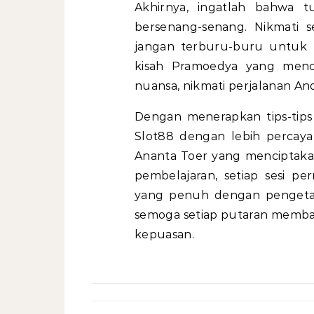
Akhirnya, ingatlah bahwa 
bersenang-senang. Nikmati 
jangan terburu-buru untuk m
kisah Pramoedya yang menc
nuansa, nikmati perjalanan An
Dengan menerapkan tips-tips
Slot88 dengan lebih percaya 
Ananta Toer yang menciptak
pembelajaran, setiap sesi p
yang penuh dengan pengeta
semoga setiap putaran memba
kepuasan.