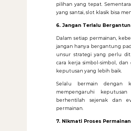
pilihan yang tepat. Sementara
yang santai, slot klasik bisa me
6. Jangan Terlalu Bergantu
Dalam setiap permainan, keb
jangan hanya bergantung pada 
unsur strategi yang perlu dit
cara kerja simbol-simbol, 
keputusan yang lebih baik.
Selalu bermain dengan k
mempengaruhi keputusan 
berhentilah sejenak dan e
permainan.
7. Nikmati Proses Permainan