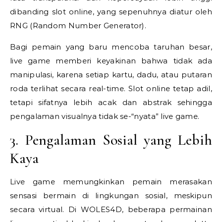
dibanding slot online, yang sepenuhnya diatur oleh
RNG (Random Number Generator).
Bagi pemain yang baru mencoba taruhan besar,
live game memberi keyakinan bahwa tidak ada
manipulasi, karena setiap kartu, dadu, atau putaran
roda terlihat secara real-time. Slot online tetap adil,
tetapi sifatnya lebih acak dan abstrak sehingga
pengalaman visualnya tidak se-“nyata” live game.
3. Pengalaman Sosial yang Lebih
Kaya
Live game memungkinkan pemain merasakan
sensasi bermain di lingkungan sosial, meskipun
secara virtual. Di WOLES4D, beberapa permainan