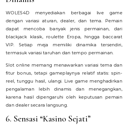
WOLES4D menyediakan berbagai live game
dengan variasi aturan, dealer, dan tema. Pemain
dapat mencoba banyak jenis permainan, dari
blackjack klasik, roulette Eropa, hingga baccarat
VIP. Setiap meja memiliki dinamika tersendiri,
termasuk variasi taruhan dan tempo permainan.
Slot online memang menawarkan variasi tema dan
fitur bonus, tetapi gameplaynya relatif statis: spin-
reel, tunggu hasil, ulangi. Live game menghadirkan
pengalaman lebih dinamis dan menegangkan,
karena hasil dipengaruhi oleh keputusan pemain
dan dealer secara langsung.
6. Sensasi “Kasino Sejati”