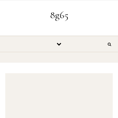
Skip to content
8g65