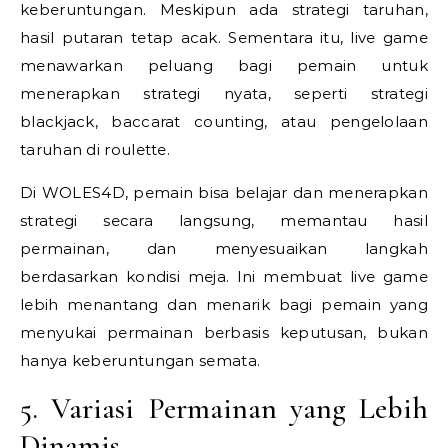
keberuntungan. Meskipun ada strategi taruhan,
hasil putaran tetap acak. Sementara itu, live game
menawarkan peluang bagi pemain untuk
menerapkan strategi nyata, seperti strategi
blackjack, baccarat counting, atau pengelolaan
taruhan di roulette.
Di WOLES4D, pemain bisa belajar dan menerapkan
strategi secara langsung, memantau hasil
permainan, dan menyesuaikan langkah
berdasarkan kondisi meja. Ini membuat live game
lebih menantang dan menarik bagi pemain yang
menyukai permainan berbasis keputusan, bukan
hanya keberuntungan semata.
5. Variasi Permainan yang Lebih
Dinamis