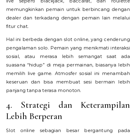
live seperti blackjack, baccarat, dan roulette
memungkinkan pemain untuk berbincang dengan
dealer dan terkadang dengan pemain lain melalui
fitur chat.
Hal ini berbeda dengan slot online, yang cenderung
pengalaman solo. Pemain yang menikmati interaksi
sosial, atau merasa lebih semangat saat ada
suasana “hidup” di meja permainan, biasanya lebih
memilih live game. Atmosfer sosial ini menambah
keseruan dan bisa membuat sesi bermain lebih
panjang tanpa terasa monoton.
4. Strategi dan Keterampilan
Lebih Berperan
Slot online sebagian besar bergantung pada