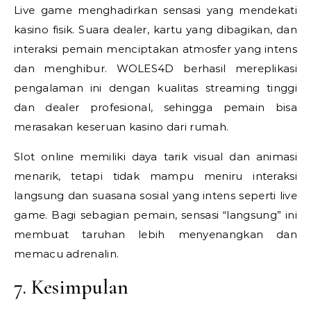
Live game menghadirkan sensasi yang mendekati
kasino fisik. Suara dealer, kartu yang dibagikan, dan
interaksi pemain menciptakan atmosfer yang intens
dan menghibur. WOLES4D berhasil mereplikasi
pengalaman ini dengan kualitas streaming tinggi
dan dealer profesional, sehingga pemain bisa
merasakan keseruan kasino dari rumah.
Slot online memiliki daya tarik visual dan animasi
menarik, tetapi tidak mampu meniru interaksi
langsung dan suasana sosial yang intens seperti live
game. Bagi sebagian pemain, sensasi “langsung” ini
membuat taruhan lebih menyenangkan dan
memacu adrenalin.
7. Kesimpulan