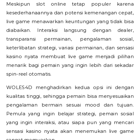
Meskipun slot online tetap populer karena
kesederhanaannya dan potensi kemenangan cepat,
live game menawarkan keuntungan yang tidak bisa
diabaikan. Interaksi langsung dengan dealer,
transparansi permainan, pengalaman sosial,
keterlibatan strategi, variasi permainan, dan sensasi
kasino nyata membuat live game menjadi pilihan
menarik bagi pemain yang ingin lebih dari sekadar
spin-reel otomatis.
WOLES4D menghadirkan kedua opsi ini dengan
kualitas tinggi, sehingga pemain bisa menyesuaikan
pengalaman bermain sesuai mood dan tujuan.
Pemula yang ingin belajar strategi, pemain sosial
yang ingin interaksi, atau siapa pun yang mencari
sensasi kasino nyata akan menemukan live game
sangat memuaskan.