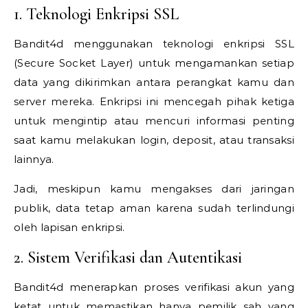
1. Teknologi Enkripsi SSL
Bandit4d menggunakan teknologi enkripsi SSL
(Secure Socket Layer) untuk mengamankan setiap
data yang dikirimkan antara perangkat kamu dan
server mereka. Enkripsi ini mencegah pihak ketiga
untuk mengintip atau mencuri informasi penting
saat kamu melakukan login, deposit, atau transaksi
lainnya.
Jadi, meskipun kamu mengakses dari jaringan
publik, data tetap aman karena sudah terlindungi
oleh lapisan enkripsi.
2. Sistem Verifikasi dan Autentikasi
Bandit4d menerapkan proses verifikasi akun yang
ketat untuk memastikan hanya pemilik sah yang