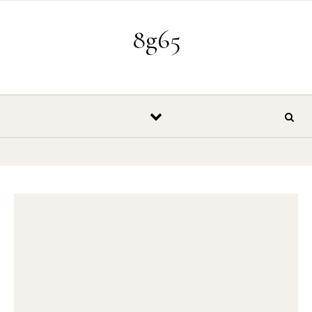
Skip to content
8g65