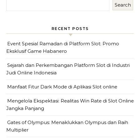
Search
RECENT POSTS
Event Spesial Ramadan di Platform Slot: Promo
Eksklusif Game Habanero
Sejarah dan Perkembangan Platform Slot di Industri
Judi Online Indonesia
Manfaat Fitur Dark Mode di Aplikasi Slot online
Mengelola Ekspektasi: Realitas Win Rate di Slot Online
Jangka Panjang
Gates of Olympus: Menaklukkan Olympus dan Raih
Multiplier