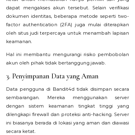
dapat mengakses akun tersebut. Selain verifikasi
dokumen identitas, beberapa metode seperti two-
factor authentication (2FA) juga mulai diterapkan
oleh situs judi terpercaya untuk menambah lapisan
keamanan.
Hal ini membantu mengurangi risiko pembobolan
akun oleh pihak tidak bertanggung jawab.
3. Penyimpanan Data yang Aman
Data pengguna di Bandit4d tidak disimpan secara
sembarangan. Mereka menggunakan server
dengan sistem keamanan tingkat tinggi yang
dilengkapi firewall dan proteksi anti-hacking. Server
ini biasanya berada di lokasi yang aman dan diawasi
secara ketat.