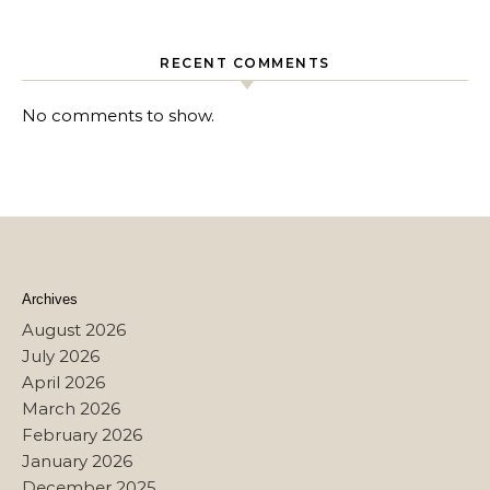
RECENT COMMENTS
No comments to show.
Archives
August 2026
July 2026
April 2026
March 2026
February 2026
January 2026
December 2025