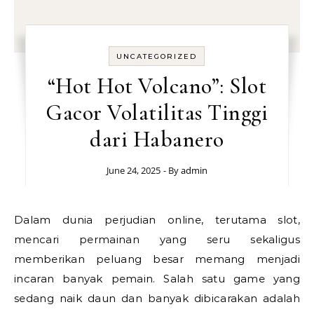
UNCATEGORIZED
“Hot Hot Volcano”: Slot
Gacor Volatilitas Tinggi
dari Habanero
June 24, 2025
- By
admin
Dalam dunia perjudian online, terutama slot,
mencari permainan yang seru sekaligus
memberikan peluang besar memang menjadi
incaran banyak pemain. Salah satu game yang
sedang naik daun dan banyak dibicarakan adalah