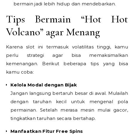
bermain jadi lebih hidup dan mendebarkan.
Tips Bermain “Hot Hot
Volcano” agar Menang
Karena slot ini termasuk volatilitas tinggi, kamu
perlu strategi agar bisa memaksimalkan
kemenangan. Berikut beberapa tips yang bisa
kamu coba:
Kelola Modal dengan Bijak
Jangan langsung bertaruh besar di awal. Mulailah
dengan taruhan kecil untuk mengenal pola
permainan. Setelah merasa mesin mulai gacor,
tingkatkan taruhan secara bertahap.
Manfaatkan Fitur Free Spins