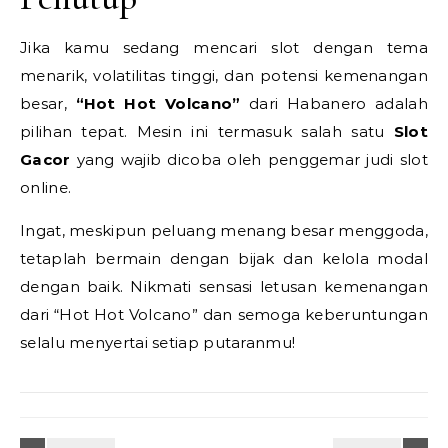
Jika kamu sedang mencari slot dengan tema
menarik, volatilitas tinggi, dan potensi kemenangan
besar,
“Hot Hot Volcano”
dari Habanero adalah
pilihan tepat. Mesin ini termasuk salah satu
Slot
Gacor
yang wajib dicoba oleh penggemar judi slot
online.
Ingat, meskipun peluang menang besar menggoda,
tetaplah bermain dengan bijak dan kelola modal
dengan baik. Nikmati sensasi letusan kemenangan
dari “Hot Hot Volcano” dan semoga keberuntungan
selalu menyertai setiap putaranmu!