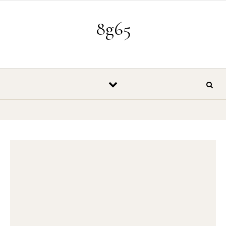
Skip to content
8g65