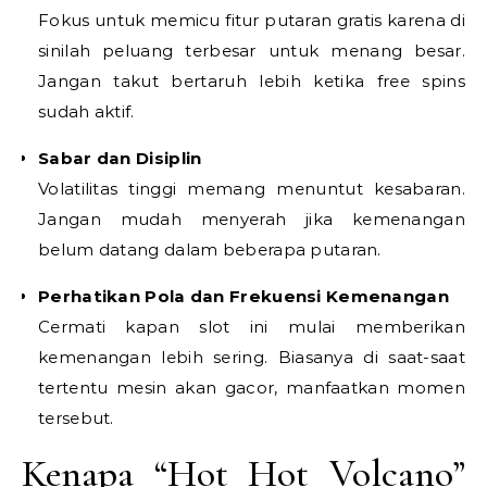
Fokus untuk memicu fitur putaran gratis karena di
sinilah peluang terbesar untuk menang besar.
Jangan takut bertaruh lebih ketika free spins
sudah aktif.
Sabar dan Disiplin
Volatilitas tinggi memang menuntut kesabaran.
Jangan mudah menyerah jika kemenangan
belum datang dalam beberapa putaran.
Perhatikan Pola dan Frekuensi Kemenangan
Cermati kapan slot ini mulai memberikan
kemenangan lebih sering. Biasanya di saat-saat
tertentu mesin akan gacor, manfaatkan momen
tersebut.
Kenapa “Hot Hot Volcano”