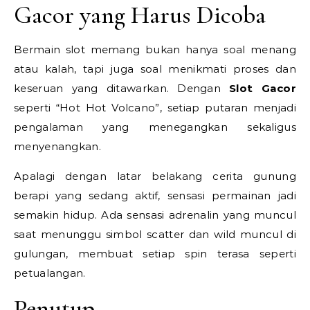
Gacor yang Harus Dicoba
Bermain slot memang bukan hanya soal menang
atau kalah, tapi juga soal menikmati proses dan
keseruan yang ditawarkan. Dengan
Slot Gacor
seperti “Hot Hot Volcano”, setiap putaran menjadi
pengalaman yang menegangkan sekaligus
menyenangkan.
Apalagi dengan latar belakang cerita gunung
berapi yang sedang aktif, sensasi permainan jadi
semakin hidup. Ada sensasi adrenalin yang muncul
saat menunggu simbol scatter dan wild muncul di
gulungan, membuat setiap spin terasa seperti
petualangan.
Penutup