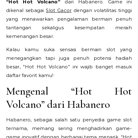
“Hot Hot Volcano”
dari Habanero. Game ini
dikenal sebagai
Slot Gacor
dengan volatilitas tinggi
yang menawarkan pengalaman bermain penuh
tantangan sekaligus kesempatan meraih
kemenangan besar.
Kalau kamu suka sensasi bermain slot yang
menegangkan tapi juga penuh potensi hadiah
besar, “Hot Hot Volcano” ini wajib banget masuk
daftar favorit kamu!
Mengenal “Hot Hot
Volcano” dari Habanero
Habanero, sebagai salah satu penyedia game slot
ternama, memang sering menghadirkan game-
game inovatif dengan berbagai tema menarik. “Hot