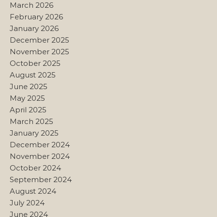
March 2026
February 2026
January 2026
December 2025
November 2025
October 2025
August 2025
June 2025
May 2025
April 2025
March 2025
January 2025
December 2024
November 2024
October 2024
September 2024
August 2024
July 2024
June 2024