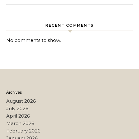
RECENT COMMENTS
No comments to show.
Archives
August 2026
July 2026
April 2026
March 2026
February 2026
January 2026