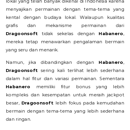
lokal yang telah banyak dikenal di Indonesia karena
menyajikan permainan dengan tema-tema yang
kental dengan budaya lokal. Walaupun kualitas
grafis dan mekanisme permainan dari
Dragoonsoft
tidak sekelas dengan
Habanero
,
mereka tetap menawarkan pengalaman bermain
yang seru dan menarik.
Namun, jika dibandingkan dengan
Habanero
,
Dragoonsoft
sering kali terlihat lebih sederhana
dalam hal fitur dan variasi permainan. Sementara
Habanero
memiliki fitur bonus yang lebih
kompleks dan kesempatan untuk meraih jackpot
besar,
Dragoonsoft
lebih fokus pada kemudahan
bermain dengan tema-tema yang lebih sederhana
dan ringan.