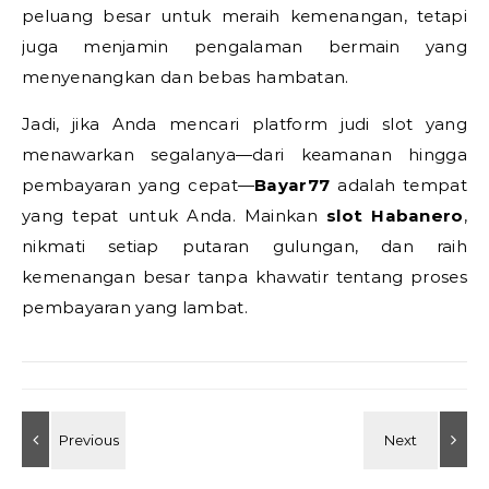
peluang besar untuk meraih kemenangan, tetapi
juga menjamin pengalaman bermain yang
menyenangkan dan bebas hambatan.
Jadi, jika Anda mencari platform judi slot yang
menawarkan segalanya—dari keamanan hingga
pembayaran yang cepat—
Bayar77
adalah tempat
yang tepat untuk Anda. Mainkan
slot Habanero
,
nikmati setiap putaran gulungan, dan raih
kemenangan besar tanpa khawatir tentang proses
pembayaran yang lambat.