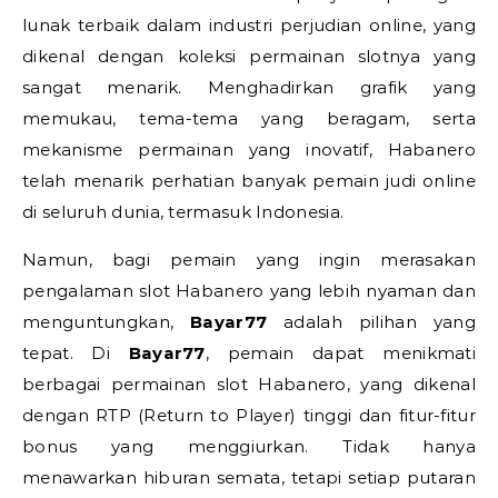
lunak terbaik dalam industri perjudian online, yang
dikenal dengan koleksi permainan slotnya yang
sangat menarik. Menghadirkan grafik yang
memukau, tema-tema yang beragam, serta
mekanisme permainan yang inovatif, Habanero
telah menarik perhatian banyak pemain judi online
di seluruh dunia, termasuk Indonesia.
Namun, bagi pemain yang ingin merasakan
pengalaman slot Habanero yang lebih nyaman dan
menguntungkan,
Bayar77
adalah pilihan yang
tepat. Di
Bayar77
, pemain dapat menikmati
berbagai permainan slot Habanero, yang dikenal
dengan RTP (Return to Player) tinggi dan fitur-fitur
bonus yang menggiurkan. Tidak hanya
menawarkan hiburan semata, tetapi setiap putaran